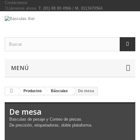
Contáctenos
Llámenos ahora:
T. (81) 88 80 4966 / M. 8113470564
MENÚ
Productos
Básculas
De mesa
De mesa
Basculas de pesaje y Conteo de piezas.
De precisión, etiquetadoras, doble plataforma.